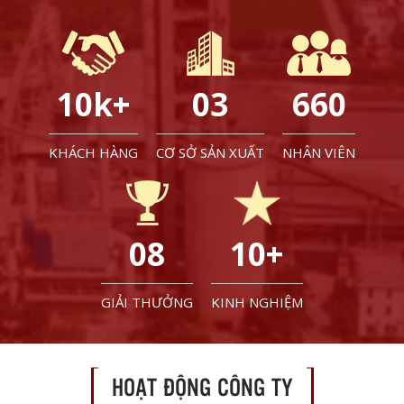
10
k+
0
3
660
KHÁCH HÀNG
CƠ SỞ SẢN XUẤT
NHÂN VIÊN
0
8
10
+
GIẢI THƯỞNG
KINH NGHIỆM
HOẠT ĐỘNG CÔNG TY