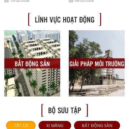
13/02/2026
09/02/2026
LĨNH VỰC HOẠT ĐỘNG
BẤT ĐỘNG SẢN
GIẢI PHÁP MÔI TRƯỜNG
BỘ SƯU TẬP
TẤT CẢ
XI MĂNG
BẤT ĐỘNG SẢN