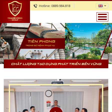
Hotline:
0889.984.818
CHẤT LƯỢNG TẠO DỰNG PHÁT TRIỂN BỀN VỮNG