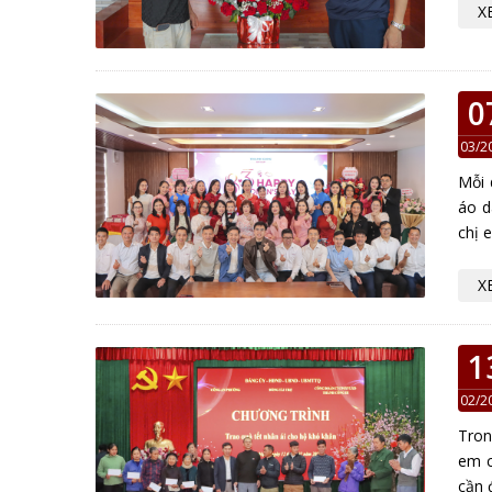
X
0
03/2
Mỗi 
áo d
chị 
X
1
02/2
Tron
em c
cần 