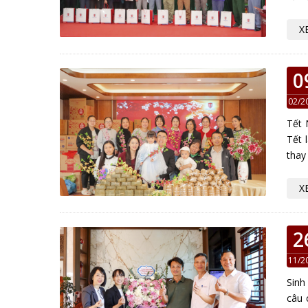
X
0
02/2
Tết 
Tết 
thay
X
2
11/2
Sinh
câu 