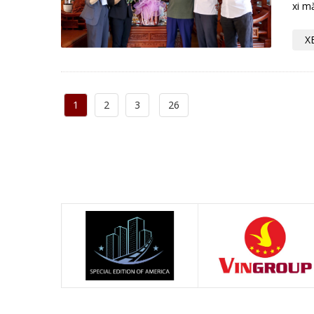
xi m
X
1
2
3
26