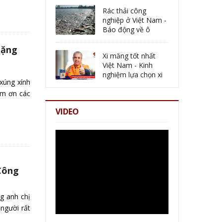
Rác thải công
nghiệp ở Việt Nam -
Báo động về ô
nhiễm môi trường
tặng
Xi măng tốt nhất
Việt Nam - Kinh
nghiệm lựa chọn xi
xúng xính
măng chất lượng tốt
cảm ơn các
VIDEO
Công
g anh chị
người rất