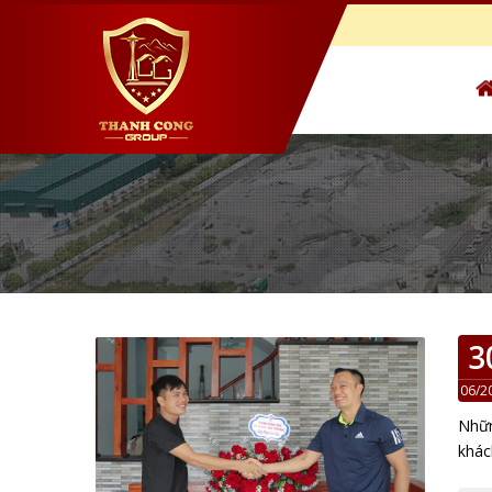
3
06/2
Nhữn
khác