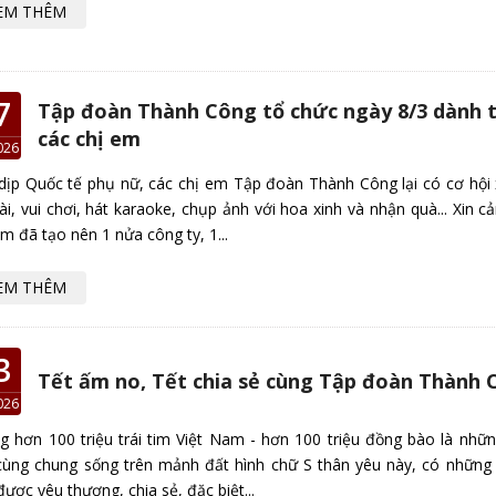
EM THÊM
7
Tập đoàn Thành Công tổ chức ngày 8/3 dành 
các chị em
026
dịp Quốc tế phụ nữ, các chị em Tập đoàn Thành Công lại có cơ hội 
ài, vui chơi, hát karaoke, chụp ảnh với hoa xinh và nhận quà... Xin 
em đã tạo nên 1 nửa công ty, 1...
EM THÊM
3
Tết ấm no, Tết chia sẻ cùng Tập đoàn Thành 
026
g hơn 100 triệu trái tim Việt Nam - hơn 100 triệu đồng bào là nhữn
ùng chung sống trên mảnh đất hình chữ S thân yêu này, có những 
được yêu thương, chia sẻ, đặc biệt...