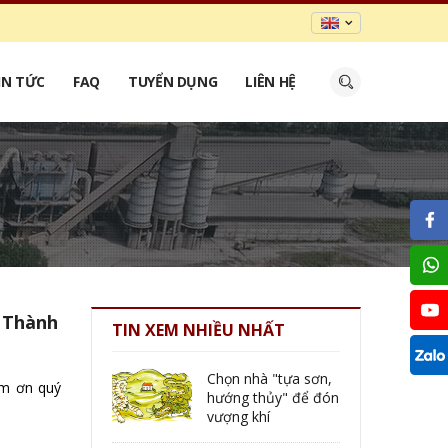
IN TỨC
FAQ
TUYỂN DỤNG
LIÊN HỆ
 Thành
TIN XEM NHIỀU NHẤT
Chọn nhà "tựa sơn,
ảm ơn quý
hướng thủy" để đón
vượng khí