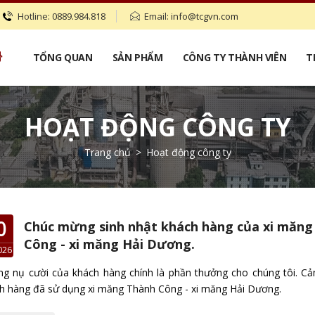
Hotline:
0889.984.818
Email:
info@tcgvn.com
TỔNG QUAN
SẢN PHẨM
CÔNG TY THÀNH VIÊN
T
HOẠT ĐỘNG CÔNG TY
Trang chủ
>
Hoạt động công ty
0
Chúc mừng sinh nhật khách hàng của xi măng
Công - xi măng Hải Dương.
026
g nụ cười của khách hàng chính là phần thưởng cho chúng tôi. C
h hàng đã sử dụng xi măng Thành Công - xi măng Hải Dương.