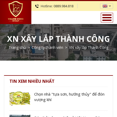
Hotline:
0889.984.818
XN XÂY LẮP THÀNH CÔNG
Trang chủ
>
Công ty thành viên
>
XN xây lắp Thành Công
TIN XEM NHIỀU NHẤT
Chọn nhà "tựa sơn, hướng thủy" để đón
vượng khí