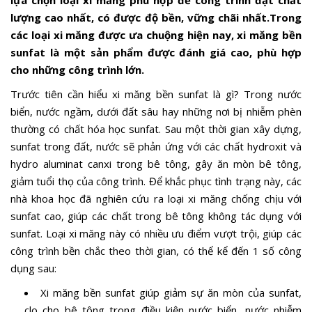
lựa chọn loại xi măng phù hợp để công trình đạt chất
lượng cao nhất, có được độ bền, vững chãi nhất.Trong
các loại xi măng được ưa chuộng hiện nay, xi măng bền
sunfat là một sản phẩm được đánh giá cao, phù hợp
cho những công trình lớn.
Trước tiên cần hiểu xi măng bền sunfat là gì? Trong nước
biển, nước ngầm, dưới đất sâu hay những nơi bị nhiễm phèn
thường có chất hóa học sunfat. Sau một thời gian xây dựng,
sunfat trong đất, nước sẽ phản ứng với các chất hydroxit và
hydro aluminat canxi trong bê tông, gây ăn mòn bê tông,
giảm tuổi thọ của công trình. Để khắc phục tình trạng này, các
nhà khoa học đã nghiên cứu ra loại xi măng chống chịu với
sunfat cao, giúp các chất trong bê tông không tác dụng với
sunfat. Loại xi măng này có nhiều ưu điểm vượt trội, giúp các
công trình bền chắc theo thời gian, có thể kể đến 1 số công
dụng sau:
Xi măng bền sunfat giúp giảm sự ăn mòn của sunfat,
clo cho bê tông trong điều kiện nước biển, nước nhiễm