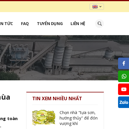
IN TỨC
FAQ
TUYỂN DỤNG
LIÊN HỆ
hùa
TIN XEM NHIỀU NHẤT
Chọn nhà "tựa sơn,
hướng thủy" để đón
ùng toàn
vượng khí
.