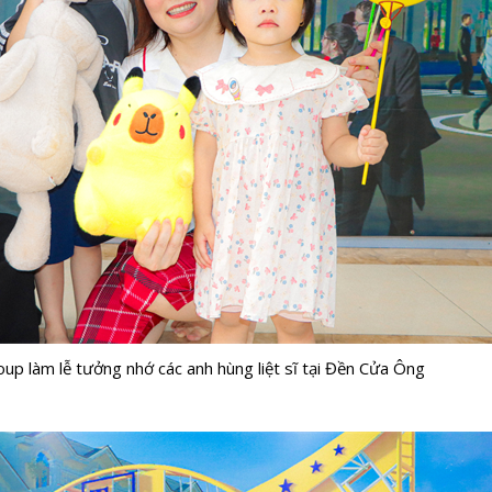
up làm lễ tưởng nhớ các anh hùng liệt sĩ tại Đền Cửa Ông