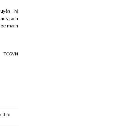
guyễn Thị
ác vị anh
khỏe mạnh
TCGVN
 thái