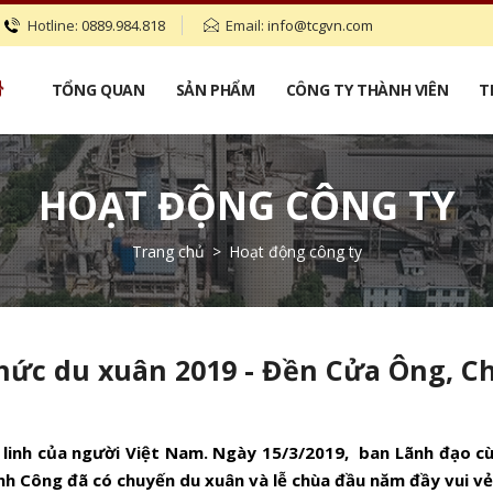
Hotline:
0889.984.818
Email:
info@tcgvn.com
TỔNG QUAN
SẢN PHẨM
CÔNG TY THÀNH VIÊN
T
HOẠT ĐỘNG CÔNG TY
Trang chủ
>
Hoạt động công ty
hức du xuân 2019 - Đền Cửa Ông, C
 linh của người Việt Nam. Ngày 15/3/2019, ban Lãnh đạo c
h Công đã có chuyến du xuân và lễ chùa đầu năm đầy vui vẻ