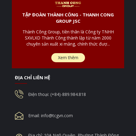
TẬP ĐOÀN THÀNH CÔNG - THANH CONG
GROUP JSC
Thành Công Group, tiền thân là Công ty TNHH
SXVLXD Thành Công thành lập từ năm 2000
chuyên sản xuất xi măng, chính thức đượ...
Xem thêm
ĐỊA CHỈ LIÊN HỆ
Điện thoại: (+84)-889.984.818
Email:
info@tcgvn.com
Địa chỉ: 10A Ngô Quyền, Phường Thành Đông,