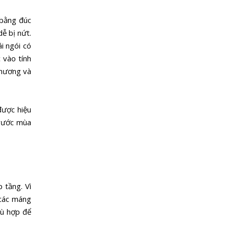
 bằng đúc
ễ bị nứt.
i ngói có
 vào tính
phương và
được hiệu
trước mùa
 tầng. Vì
 các máng
hù hợp để