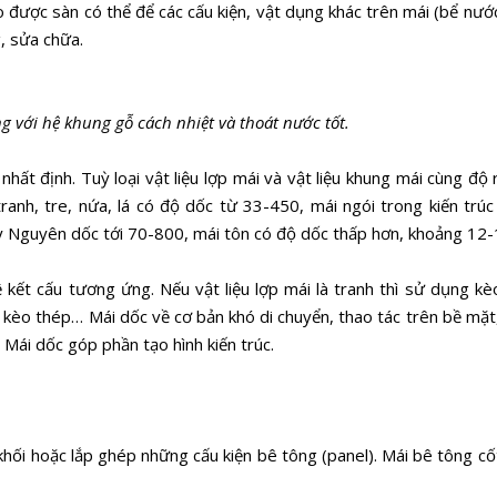
o được sàn có thể để các cấu kiện, vật dụng khác trên mái (bể nước
, sửa chữa.
g với hệ khung gỗ cách nhiệt và thoát nước tốt.
t định. Tuỳ loại vật liệu lợp mái và vật liệu khung mái cùng độ 
anh, tre, nứa, lá có độ dốc từ 33-450, mái ngói trong kiến trúc
 Nguyên dốc tới 70-800, mái tôn có độ dốc thấp hơn, khoảng 12-
 kết cấu tương ứng. Nếu vật liệu lợp mái là tranh thì sử dụng kèo
ệ kèo thép… Mái dốc về cơ bản khó di chuyển, thao tác trên bề mặt
Mái dốc góp phần tạo hình kiến trúc.
hối hoặc lắp ghép những cấu kiện bê tông (panel). Mái bê tông cố