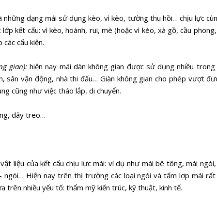
à những dạng mái sử dụng kèo, vì kèo, tường thu hồi… chịu lực cùn
c lớp kết cấu: vì kèo, hoành, rui, mè (hoặc vì kèo, xà gồ, cầu phong, 
 các cấu kiện.
ng gian):
hiện nay mái dàn không gian được sử dụng nhiều trong
lãm, sân vận động, nhà thi đấu… Giàn không gian cho phép vượt đ
ung cũng như việc tháo lắp, di chuyển.
ng, dây treo…
vật liệu của kết cấu chịu lực mái: ví dụ như mái bê tông, mái ngói,
 - ngói… Hiện nay trên thị trường các loại ngói và tấm lợp mái rất
a trên nhiều yếu tố: thẩm mỹ kiến trúc, kỹ thuật, kinh tế.