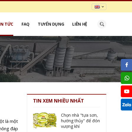
IN TỨC
FAQ
TUYỂN DỤNG
LIÊN HỆ
TIN XEM NHIỀU NHẤT
Chọn nhà "tựa sơn,
hướng thủy" để đón
ột là một
vượng khí
không đáp