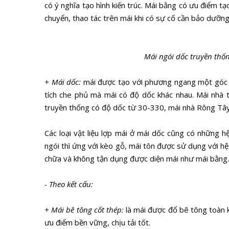
có ý nghĩa tạo hình kiến trúc. Mái bằng có ưu điểm tạ
chuyển, thao tác trên mái khi có sự cố cần bảo dưỡng
Mái ngói dốc truyền thốn
+ Mái dốc:
mái được tạo với phương ngang một góc nhấ
tích che phủ mà mái có độ dốc khác nhau. Mái nhà tr
truyền thống có độ dốc từ 30-330, mái nhà Rông Tây
Các loại vật liệu lợp mái ở mái dốc cũng có những hệ
ngói thì ứng với kèo gỗ, mái tôn được sử dụng với h
chữa và không tận dụng được diện mái như mái bằng. 
- Theo kết cấu:
+ Mái bê tông cốt thép:
là mái được đổ bê tông toàn k
ưu điểm bền vững, chịu tải tốt.