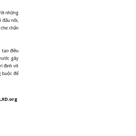
Với những
 đấu nối,
 che chắn
 tạo điều
 nước gây
í đinh vít
g buộc để
LXD.org