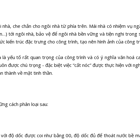
i nhà, che chắn cho ngôi nhà từ phía trên. Mái nhà có nhiệm vụ n
n…) tới ngôi nhà, bảo vệ để ngôi nhà bền vững và tiện nghi trong s
 kiến trúc đặc trưng cho công trình, tạo nên hình ảnh của công tr
à là yếu tố rất quan trọng của công trình và có ý nghĩa văn hoá c
uôn được chú trọng - đặc biệt việc “cất nóc” được thực hiện với ngh
àn thành về mặt tinh thần.
ững cách phân loại sau:
với độ dốc được coi như bằng 00, độ dốc đủ để thoát nước bề m