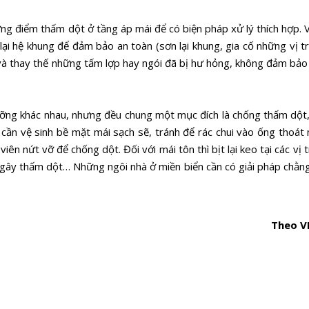
ững điểm thấm dột ở tầng áp mái để có biện pháp xử lý thích hợp. 
i hệ khung để đảm bảo an toàn (sơn lại khung, gia cố những vị trí
a và thay thế những tấm lợp hay ngói đã bị hư hỏng, không đảm bảo
ưỡng khác nhau, nhưng đều chung một mục đích là chống thấm dột,
g cần vệ sinh bề mặt mái sạch sẽ, tránh để rác chui vào ống thoát
ên nứt vỡ để chống dột. Đối với mái tôn thì bịt lại keo tại các vị tr
rỉ gây thấm dột… Những ngôi nhà ở miền biển cần có giải pháp chằn
Theo V