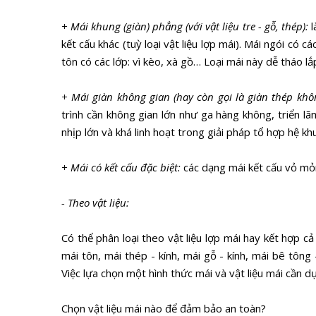
+ Mái khung (giàn) phẳng (với vật liệu tre - gỗ, thép):
l
kết cấu khác (tuỳ loại vật liệu lợp mái). Mái ngói có cá
tôn có các lớp: vì kèo, xà gồ… Loại mái này dễ tháo lắp
+ Mái giàn không gian (hay còn gọi là giàn thép khô
trình cần không gian lớn như ga hàng không, triển 
nhịp lớn và khá linh hoạt trong giải pháp tổ hợp hệ kh
+ Mái có kết cấu đặc biệt:
các dạng mái kết cấu vỏ mỏ
- Theo vật liệu:
Có thể phân loại theo vật liệu lợp mái hay kết hợp cả 
mái tôn, mái thép - kính, mái gỗ - kính, mái bê tông
Việc lựa chọn một hình thức mái và vật liệu mái cần dự
Chọn vật liệu mái nào để đảm bảo an toàn?