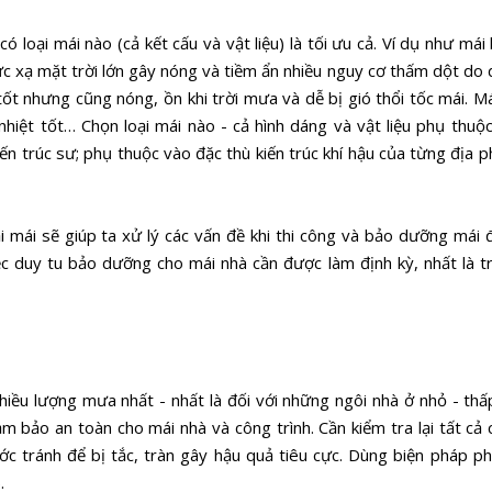
 loại mái nào (cả kết cấu và vật liệu) là tối ưu cả. Ví dụ như mái
c xạ mặt trời lớn gây nóng và tiềm ẩn nhiều nguy cơ thấm dột do d
ốt nhưng cũng nóng, ồn khi trời mưa và dễ bị gió thổi tốc mái. Má
nhiệt tốt… Chọn loại mái nào - cả hình dáng và vật liệu phụ thuộc
iến trúc sư; phụ thuộc vào đặc thù kiến trúc khí hậu của từng địa 
 mái sẽ giúp ta xử lý các vấn đề khi thi công và bảo dưỡng mái 
ệc duy tu bảo dưỡng cho mái nhà cần được làm định kỳ, nhất là 
hiều lượng mưa nhất - nhất là đối với những ngôi nhà ở nhỏ - thấp
đảm bảo an toàn cho mái nhà và công trình. Cần kiểm tra lại tất cả
c tránh để bị tắc, tràn gây hậu quả tiêu cực. Dùng biện pháp p
.