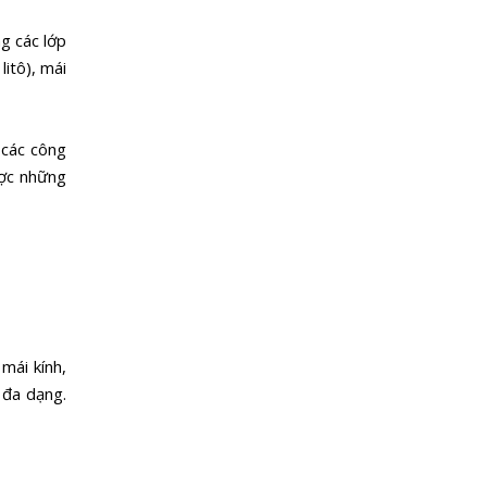
g các lớp
litô), mái
 các công
ược những
 mái kính,
 đa dạng.