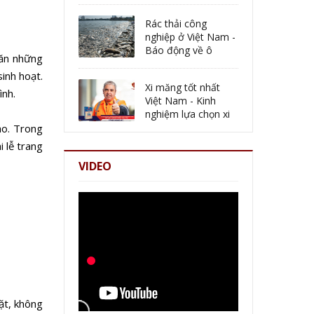
Rác thải công
nghiệp ở Việt Nam -
Báo động về ô
găn những
nhiễm môi trường
inh hoạt.
Xi măng tốt nhất
ình.
Việt Nam - Kinh
nghiệm lựa chọn xi
măng chất lượng tốt
ao. Trong
i lễ trang
VIDEO
ặt, không