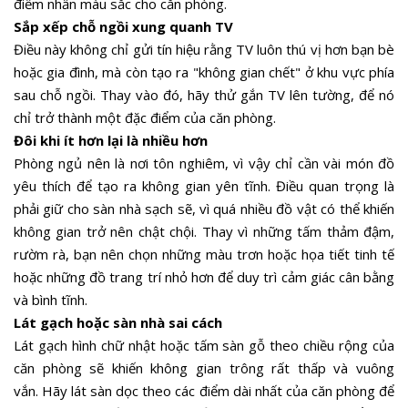
điểm nhấn màu sắc cho căn phòng.
Sắp xếp chỗ ngồi xung quanh TV
Điều này không chỉ gửi tín hiệu rằng TV luôn thú vị hơn bạn bè
hoặc gia đình, mà còn tạo ra "không gian chết" ở khu vực phía
sau chỗ ngồi. Thay vào đó, hãy thử gắn TV lên tường, để nó
chỉ trở thành một đặc điểm của căn phòng.
Đôi khi ít hơn lại là nhiều hơn
Phòng ngủ nên là nơi tôn nghiêm, vì vậy chỉ cần vài món đồ
yêu thích để tạo ra không gian yên tĩnh. Điều quan trọng là
phải giữ cho sàn nhà sạch sẽ, vì quá nhiều đồ vật có thể khiến
không gian trở nên chật chội. Thay vì những tấm thảm đậm,
rườm rà, bạn nên chọn những màu trơn hoặc họa tiết tinh tế
hoặc những đồ trang trí nhỏ hơn để duy trì cảm giác cân bằng
và bình tĩnh.
Lát gạch hoặc sàn nhà sai cách
Lát gạch hình chữ nhật hoặc tấm sàn gỗ theo chiều rộng của
căn phòng sẽ khiến không gian trông rất thấp và vuông
vắn. Hãy lát sàn dọc theo các điểm dài nhất của căn phòng để