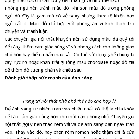
dụng màu tối, chỉ cần lưu ý đến màu gì và như thế nào?
Phòng ngủ nên tránh màu đỏ. Khi sơn màu đỏ trong phòng
ngủ dù đây là gam mà có vẻ sexy nhưng thực tế khiến bạn
ngủ rất ít. Màu đỏ chỉ hợp với phòng ăn vì kích thích trò
chuyện và tranh luận.
Các chuyên gia nội thất khuyên nên sử dụng màu đá quý tối
để tăng thêm cảm giác hùng vĩ và phong cách cho không gian
nhỏ hơn hay điểm nhấn màu sắc. Có thể sử dụng ghế nhung lá
cây rực rỡ hoặc khăn trải giường màu chocolate hoặc đỏ tía
để thêm độ tương phản và chiều sâu.
Đánh giá thấp sức mạnh của ánh sáng
Trang trí nội thất nhà nhỏ thế nào cho hợp lý.
Để ánh sáng tự nhiên tràn vào nhiều nhất có thể là chìa khóa
để tạo cảm giác rộng hơn cho một căn phòng nhỏ. Chuyên gia
nội thất gợi ý nên tháo rèm vải và để ánh sáng ban ngày tràn
vào. Thay vào đó, hãy chọn rèm roman hoặc thậm chí là cửa