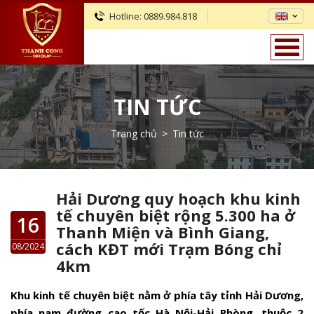
Hotline:
0889.984.818
TIN TỨC
Trang chủ
>
Tin tức
Hải Dương quy hoạch khu kinh
tế chuyên biệt rộng 5.300 ha ở
16
Thanh Miện và Bình Giang,
cách KĐT mới Trạm Bóng chỉ
08/2024
4km
Khu kinh tế chuyên biệt nằm ở phía tây tỉnh Hải Dương,
phía nam đường cao tốc Hà Nội-Hải Phòng, thuộc 2