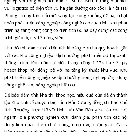
nghiệp với tổng diện tích hơn 3.150 ha. Khu thương mại dịch
vụ, logistics có diện tích 75 ha gần đường cao tốc Hà Nội-Hải
Phòng. Trung tâm đổi mới sáng tạo rộng khoảng 60 ha, là hạt
nhân phát triển công nghiệp công nghệ cao của tỉnh. Khu phát
triển hạ tầng công cộng có diện tích 60 ha xây dựng các công
trình giáo dục, y tế, công viên…
Khu đô thị, dân cư có diện tích khoảng 530 ha quy hoạch gắn
với các khu công nghiệp, định hướng phát triển đô thị xanh,
thông minh. Khu dân cư hiện trạng rộng 1.574 ha sẽ quy
hoạch khớp nối đồng bộ với hạ tầng kỹ thuật khu vực. Khu
phát triển nông nghiệp sẽ định hướng nông nghiệp ứng dụng
công nghệ cao, nông nghiệp hữu cơ.
Để bảo đảm tính khả thi, khoa học, hiệu quả của đề án thành
lập Khu kinh tế chuyên biệt tỉnh Hải Dương, đồng chí Phó Chủ
tịch Thường trực UBND tỉnh Lưu Văn Bản yêu cầu các sở,
ngành, địa phương nghiên cứu, đánh giá, phân tích các nội
dung liên quan theo chức năng, nhiệm vụ được giao. Các ý
kiến tham gia phải căn cứ trên điều kiện thực tế để dự báo